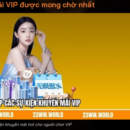
ãi VIP được mong chờ nhất
ện khuyến mãi hot cho người chơi VIP