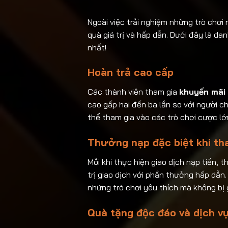
Ngoài việc trải nghiệm những trò chơi 
quà giá trị và hấp dẫn. Dưới đây là d
nhất!
Hoàn trả cao cấp
Các thành viên tham gia
khuyến mãi 
cao gấp hai đến ba lần so với người ch
thể tham gia vào các trò chơi cược lớ
Thưởng nạp đặc biệt khi th
Mỗi khi thực hiện giao dịch nạp tiền,
trị giao dịch với phần thưởng hấp dẫn
những trò chơi yêu thích mà không bị g
Quà tặng độc đáo và dịch v