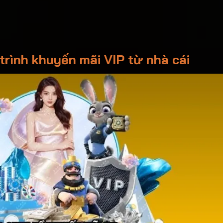
rình khuyến mãi VIP từ nhà cái