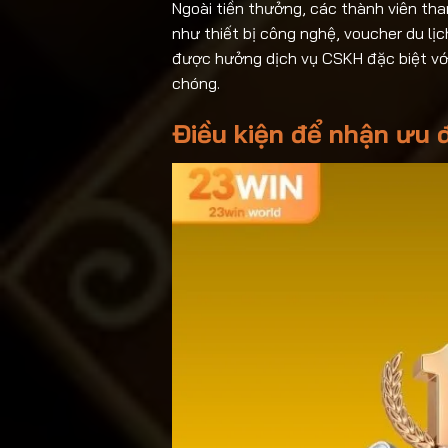
Ngoài tiền thưởng, các thành viên th
như thiết bị công nghệ, voucher du lị
được hưởng dịch vụ CSKH đặc biệt với 
chóng.
Điều kiện để nhận ưu 