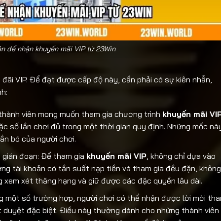
ện để nhận khuyến mãi VIP từ 23Win
 đãi VIP. Để đạt được cấp độ này, cần phải có sự kiên nhẫn,
h:
c thành viên mong muốn tham gia chương trình
khuyến mãi VI
oặc số lần chơi đủ trong một thời gian quy định. Những mốc nà
ắn bó của người chơi.
 gián đoạn: Để tham gia
khuyến mãi VIP
, không chỉ dựa vào
ng tài khoản có tần suất nạp tiền và tham gia đều đặn, không
 xem xét thăng hạng và giữ được các đặc quyền lâu dài.
ng một số trường hợp, người chơi có thể nhận được lời mời th
ét duyệt đặc biệt. Điều này thường dành cho những thành viên