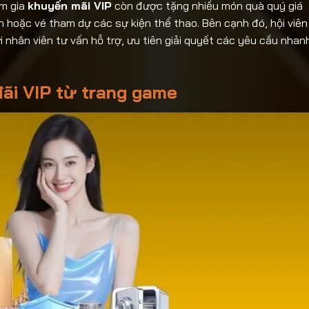
am gia
khuyến mãi VIP
còn được tặng nhiều món quà quý giá
ch hoặc vé tham dự các sự kiện thể thao. Bên cạnh đó, hội viên
nhân viên tư vấn hỗ trợ, ưu tiên giải quyết các yêu cầu nhan
đãi VIP từ trang game