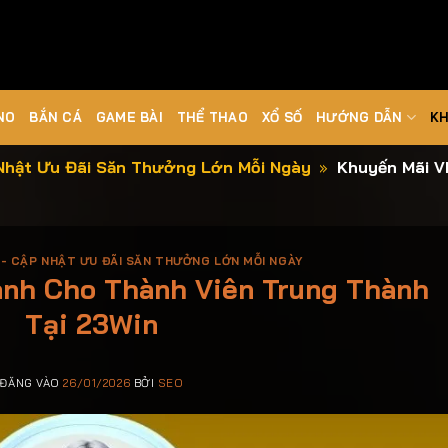
NO
BẮN CÁ
GAME BÀI
THỂ THAO
XỔ SỐ
HƯỚNG DẪN
KH
 Nhật Ưu Đãi Săn Thưởng Lớn Mỗi Ngày
»
Khuyến Mãi V
 - CẬP NHẬT ƯU ĐÃI SĂN THƯỞNG LỚN MỖI NGÀY
ành Cho Thành Viên Trung Thành
Tại 23Win
ĐĂNG VÀO
26/01/2026
BỞI
SEO