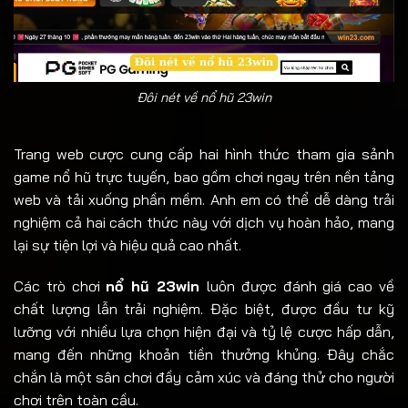
Đôi nét về nổ hũ 23win
Trang web cược cung cấp hai hình thức tham gia sảnh
game nổ hũ trực tuyến, bao gồm chơi ngay trên nền tảng
web và tải xuống phần mềm. Anh em có thể dễ dàng trải
nghiệm cả hai cách thức này với dịch vụ hoàn hảo, mang
lại sự tiện lợi và hiệu quả cao nhất.
Các trò chơi
nổ hũ 23win
luôn được đánh giá cao về
chất lượng lẫn trải nghiệm. Đặc biệt, được đầu tư kỹ
lưỡng với nhiều lựa chọn hiện đại và tỷ lệ cược hấp dẫn,
mang đến những khoản tiền thưởng khủng. Đây chắc
chắn là một sân chơi đầy cảm xúc và đáng thử cho người
chơi trên toàn cầu.