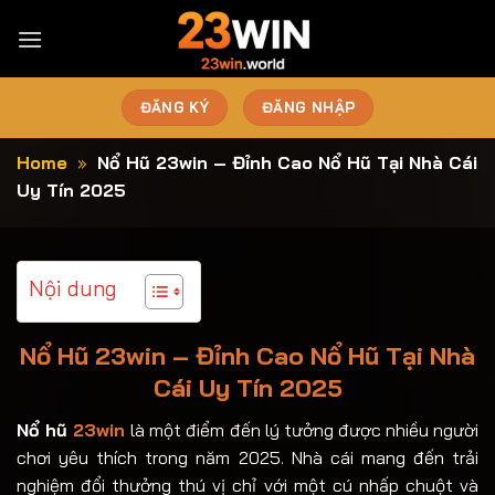
Bỏ
qua
nội
dung
ĐĂNG KÝ
ĐĂNG NHẬP
Home
»
Nổ Hũ 23win – Đỉnh Cao Nổ Hũ Tại Nhà Cái
Uy Tín 2025
Nội dung
Nổ Hũ 23win – Đỉnh Cao Nổ Hũ Tại Nhà
Cái Uy Tín 2025
Nổ hũ
23win
là một điểm đến lý tưởng được nhiều người
chơi yêu thích trong năm 2025. Nhà cái mang đến trải
nghiệm đổi thưởng thú vị chỉ với một cú nhấp chuột và