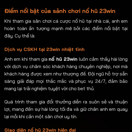
Điểm nổi bật của sảnh chơi nổ hũ 23win
Khi tham gia sân chơi cá cược nổ hũ tại nhà cái, anh em
hoàn toàn ấn tượng mạnh mẽ bởi các điểm nổi bật tại
đây. Cụ thể là:
Dịch vụ CSKH tại 23win nhiệt tình
Anh em khi tham gia
nổ hũ 23win
luôn cảm thấy hài lòng
với dịch vụ chăm sóc khách hàng chuyên nghiệp, nơi mà
khách hàng được xem như thượng đế. Đội ngũ hỗ trợ sẵn
sàng giải đáp mọi thắc mắc và phục vụ 24/7, đảm bảo
mang lại trải nghiệm tuyệt vời cho bet thủ.
Quá trình tham gia đổi thưởng diễn ra suôn sẻ và thuận
lợi, mang đến sự hài lòng tối đa và giữ chân anh em quay
lại mỗi khi cần một sân chơi uy tín.
Giao diện nổ hũ 23win hiện đại