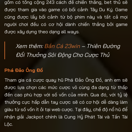
gồm có tổng cộng 243 cách để chiến thắng, bet thủ sẽ
được tham gia vào game có bối cảnh Tây Du Ký. Game
cũng được lấy bối cảnh từ bộ phim này và tất cả mọi
người chơi đều có cơ hội dành chiến thắng bởi game
được xây dựng theo dạng all ways.
Xem thêm:
Bắn Cá 23win
– Thiên Đường
Đổi Thưởng Sôi Động Cho Cược Thủ
Phá Đảo Ông Đồ
Tham gia cá cược quay hũ Phá Đảo Ông Đồ, anh em sẽ
được lựa chọn các mức cược vô cùng đa dạng từ thấp
đến cao phù hợp với số vốn của mình. Qua đó, với tỷ lệ
thưởng cực hấp dẫn tay cược sẽ có cơ hội dễ dàng làm
giàu từ số vốn ít ỏi tại web cược. Tại đây, chế độ nổ hũ để
nhận giải Jackpot chính là Cung Hỷ Phát Tài và Tấn Tài
Lộc.