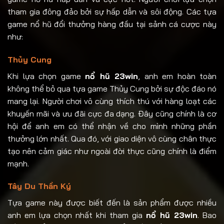
tham gia đông đảo bởi sự hấp dẫn và sôi động. Các tựa
game nổ hũ đổi thưởng hàng đầu tại sảnh cá cược này
như:
Thủy Cung
Khi lựa chọn game
nổ hũ 23win
, anh em hoàn toàn
không thể bỏ qua tựa game Thủy Cung bởi sự độc đáo nó
mang lại. Người chơi vô cùng thích thú với hàng loạt các
khuyến mãi và ưu đãi cực đa dạng. Đây cũng chính là cơ
hội để anh em có thể nhận về cho mình những phần
thưởng lớn nhất. Qua đó, với giao diện vô cùng chân thực
tạo nên cảm giác như ngoài đời thực cũng chính là điểm
mạnh.
Tây Du Thần Ký
Tựa game này được biết đến là sản phẩm được nhiều
anh em lựa chọn nhất khi tham gia
nổ hũ 23win
. Bao