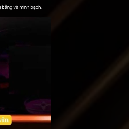
g bằng và minh bạch.