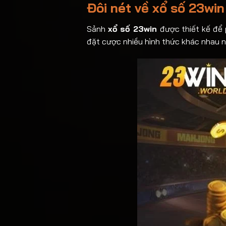
Đôi nét về xổ số 23win
Sảnh
xổ số 23win
được thiết kế để 
đặt cược nhiều hình thức khác nhau n