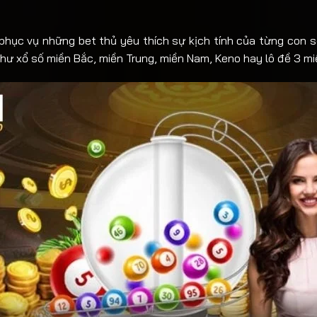
phục vụ những bet thủ yêu thích sự kịch tính của từng con số
hư xổ số miền Bắc, miền Trung, miền Nam, Keno hay lô đề 3 mi