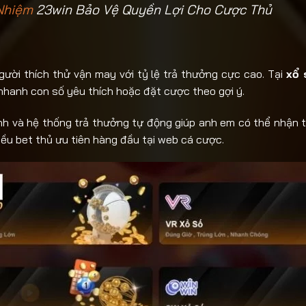
 Nhiệm
23win Bảo Vệ Quyền Lợi Cho Cược Thủ
ười thích thử vận may với tỷ lệ trả thưởng cực cao. Tại
xổ 
nhanh con số yêu thích hoặc đặt cược theo gợi ý.
anh và hệ thống trả thưởng tự động giúp anh em có thể nhận ti
ều bet thủ ưu tiên hàng đầu tại web cá cược.