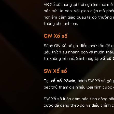
VR Xổ số mang lại trải nghiệm mới mẻ
bất cứ lúc nào. Với giao diện mô ph
nghiệm cảm giác quay là có thưởng n
thắng cho anh em.
GW Xổ số
Sảnh GW Xổ số ghi điểm nhờ tốc độ q
yêu thích sự nhanh gọn và muốn thấy 
thì không hề nhỏ. Sảnh này tại
xổ số
SW Xổ số
Tại
xổ số 23win
, sảnh SW Xổ số gây 
bet thủ tham gia nhiều loại hình cược 
SW Xổ số luôn đảm bảo tính công bằn
cược dễ dàng theo dõi và điều chỉnh ch