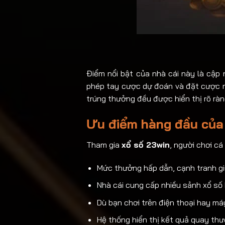
Điểm nổi bật của nhà cái này là cập
phép tay cược dự đoán và đặt cược mọi
trúng thưởng đều được hiển thị rõ ràn
Ưu điểm hàng đầu của
Tham gia
xổ số 23win
, người chơi c
Mức thưởng hấp dẫn, cạnh tranh giú
Nhà cái cung cấp nhiều sảnh xổ số
Dù bạn chơi trên điện thoại hay máy
Hệ thống hiển thị kết quả quay thư