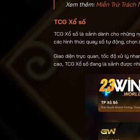
Xem thêm:
Miễn Trừ Trách
TCG Xổ số
TCG Xổ số là sảnh dành cho những ng
các hình thức quay số tự động, chọn 
Giao diện trực quan, tốc độ xử lý nh
cao, TCG Xổ số đang là sảnh được nhi